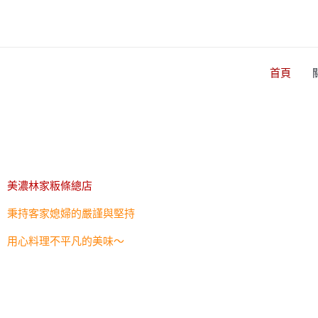
跳
至
主
要
首頁
內
容
美濃林家粄條總店
秉持客家媳婦的嚴謹與堅持
用心料理不平凡的美味～