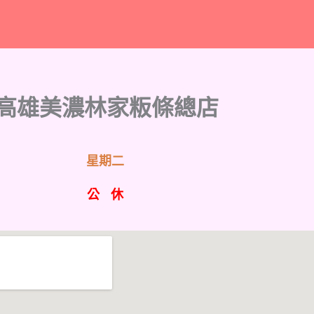
高雄美濃林家粄條總店
星期二
公 休