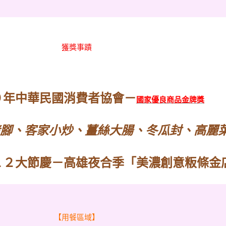
獲獎事蹟
０年中華民國消費者協會－
國家優良商品金牌獎
腳、客家小炒、薑絲大腸、冬瓜封、高麗
１２大節慶－高雄夜合季「美濃創意粄條金
【用餐區域】