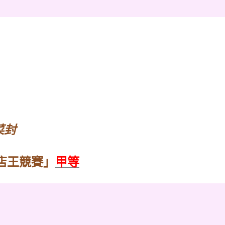
菜封
店王競賽」
甲等