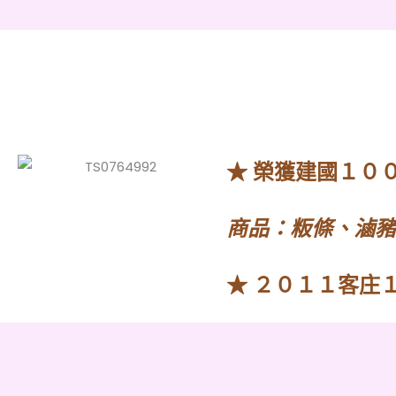
★ 榮獲建國１０
商品：粄條、滷豬
★ ２０１１客庄