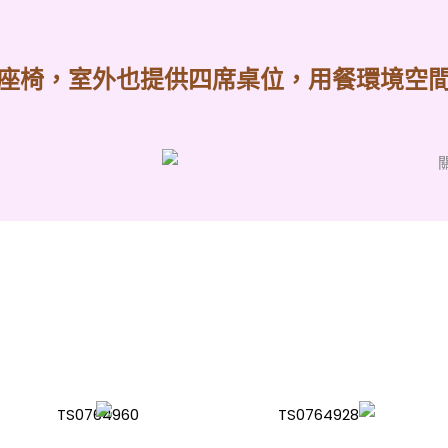
座椅，室外也提供四席桌位，
用餐環境空
吃遍整條街，難忘在『林家粄條』