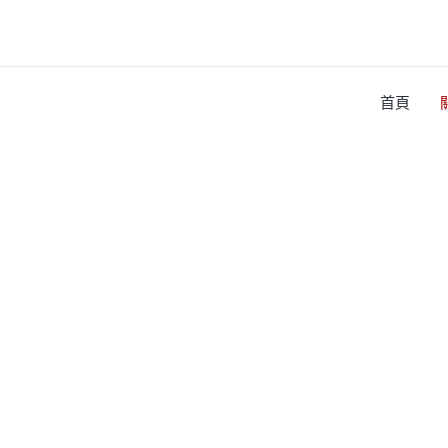
跳
至
主
要
首頁
內
容