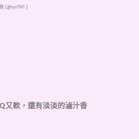
 (
@ycf90 )
Q又
軟，還有淡淡的滷汁香